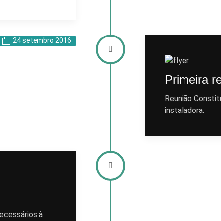
24 setembro 2016
Primeira r
Reunião Constit
instaladora.
ecessários à