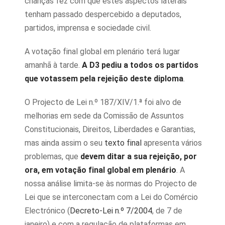
crianças fez com que estes aspectos laterais
tenham passado despercebido a deputados,
partidos, imprensa e sociedade civil.
A votação final global em plenário terá lugar
amanhã à tarde.
A D3 pediu a todos os partidos
que votassem pela rejeição deste diploma
.
O Projecto de Lei n.º 187/XIV/1.ª foi alvo de
melhorias em sede da Comissão de Assuntos
Constitucionais, Direitos, Liberdades e Garantias,
mas ainda assim o seu
texto final
apresenta vários
problemas, que
devem ditar a sua rejeição, por
ora, em votação final global em plenário
. A
nossa análise limita-se às normas do Projecto de
Lei que se interconectam com a Lei do Comércio
Electrónico (
Decreto-Lei n.º 7/2004
, de 7 de
janeiro) e com a regulação de plataformas em