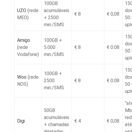
100GB
15
UZO
(rede
acumuláveis
dow
€ 8
€ 0,08
MEO)
+ 2500
50
min./SMS
upl
15
Amigo
100GB +
dow
(rede
5.000
€ 8
€ 0.08
50
Vodafone)
min./SMS
upl
15
100GB +
Woo
(rede
dow
2500
€ 8
€ 0.08
NOS)
50
min./SMS
upl
“at
50GB
Mb
acumuláveis
red
Digi
€ 4
€ 0,08
+ chamadas
até
ilimitadas
vez