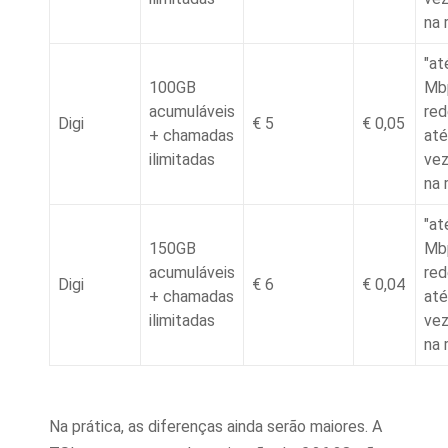
na 
"at
100GB
Mb
acumuláveis
red
Digi
€ 5
€ 0,05
+ chamadas
até
ilimitadas
vez
na 
"at
150GB
Mb
acumuláveis
red
Digi
€ 6
€ 0,04
+ chamadas
até
ilimitadas
vez
na 
Na prática, as diferenças ainda serão maiores. A