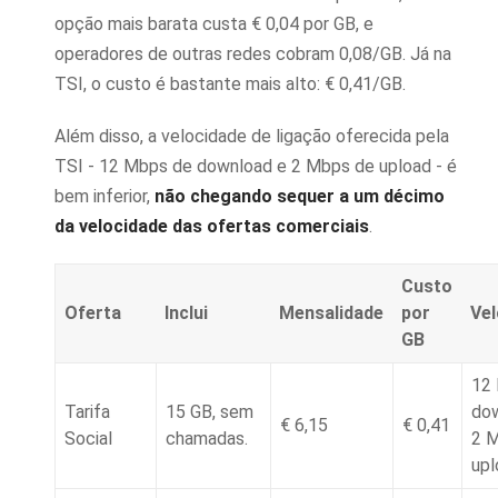
opção mais barata custa € 0,04 por GB, e
operadores de outras redes cobram 0,08/GB. Já na
TSI, o custo é bastante mais alto: € 0,41/GB.
Além disso, a velocidade de ligação oferecida pela
TSI - 12 Mbps de download e 2 Mbps de upload - é
bem inferior,
não chegando sequer a um décimo
da velocidade das ofertas comerciais
.
Custo
Oferta
Inclui
Mensalidade
por
Vel
GB
12
Tarifa
15 GB, sem
dow
€ 6,15
€ 0,41
Social
chamadas.
2 
upl