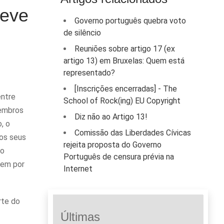
deve
Governo português quebra voto
de silêncio
Reuniões sobre artigo 17 (ex
artigo 13) em Bruxelas: Quem está
representado?
[Inscrições encerradas] - The
entre
School of Rock(ing) EU Copyright
membros
Diz não ao Artigo 13!
, o
Comissão das Liberdades Cívicas
 os seus
rejeita proposta do Governo
 o
Português de censura prévia na
rem por
Internet
rte do
Últimas