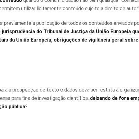
m conteúdo
quando o comum cidadão não tem quaisquer conhec
ermitem utilizar licitamente conteúdo sujeito a direito de autor
var previamente a publicação de todos os conteúdos enviados p
a
jurisprudência do Tribunal de Justiça da União Europeia qu
is da União Europeia, obrigações de vigilância geral sobre
 para a prospecção de texto e dados deva ser restrita a organiz
penas para fins de investigação científica,
deixando de fora em
ção pública
?