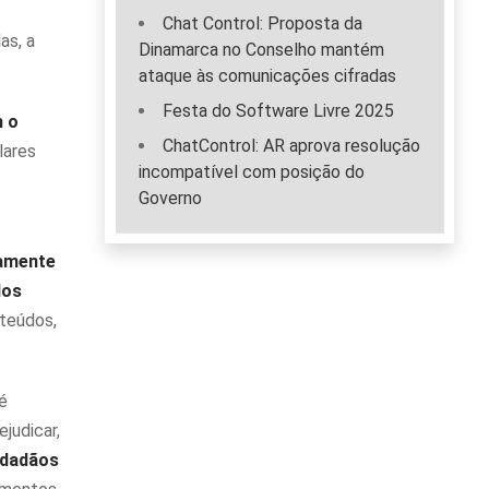
Chat Control: Proposta da
as, a
Dinamarca no Conselho mantém
ataque às comunicações cifradas
Festa do Software Livre 2025
m o
ChatControl: AR aprova resolução
lares
incompatível com posição do
Governo
iamente
dos
nteúdos,
é
judicar,
idadãos