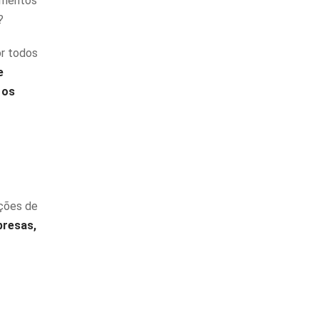
imentos
?
or todos
e
 os
ações de
presas,