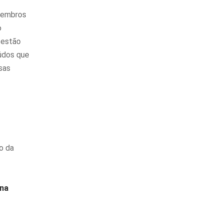
-Membros
o
 estão
údos que
ssas
o da
 na