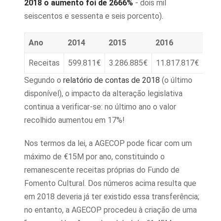
2018 o aumento foi de 2666%
- dois mil
seiscentos e sessenta e seis porcento).
Ano
2014
2015
2016
201
Receitas
599.811€
3.286.885€
11.817.817€
13.
Segundo o
relatório de contas de 2018
(o último
disponível), o impacto da alteração legislativa
continua a verificar-se: no último ano o valor
recolhido aumentou em 17%!
Nos termos da lei, a AGECOP pode ficar com um
máximo de €15M por ano, constituindo o
remanescente receitas próprias do Fundo de
Fomento Cultural. Dos números acima resulta que
em 2018 deveria já ter existido essa transferência;
no entanto, a AGECOP procedeu à criação de uma