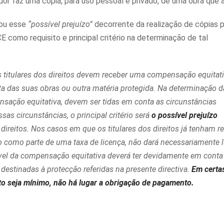
r faz uma cópia, para uso pessoal e privado, de uma obra que a
rou esse
“possível prejuízo”
decorrente da realização de cópias p
 como requisito e principal critério na determinação de tal
s titulares dos direitos devem receber uma compensação equitat
a das suas obras ou outra matéria protegida. Na determinação d
sação equitativa, devem ser tidas em conta as circunstâncias
as circunstâncias, o principal critério será
o possível prejuízo
 direitos. Nos casos em que os titulares dos direitos já tenham r
 como parte de uma taxa de licença, não dará necessariamente l
vel da compensação equitativa deverá ter devidamente em conta
destinadas à protecção referidas na presente directiva.
Em certa
eito seja mínimo, não há lugar a obrigação de pagamento.