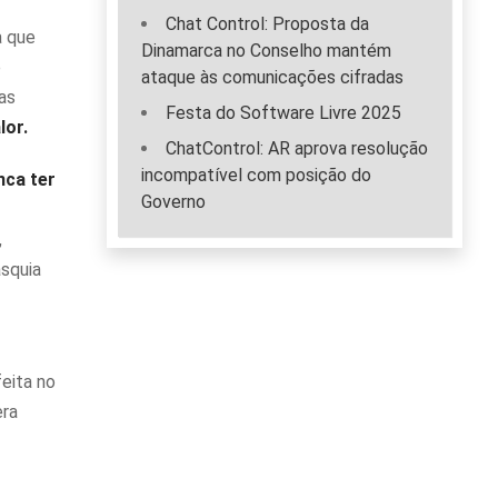
Chat Control: Proposta da
a que
Dinamarca no Conselho mantém
e
ataque às comunicações cifradas
ias
Festa do Software Livre 2025
lor.
ChatControl: AR aprova resolução
incompatível com posição do
nca ter
Governo
,
asquia
feita no
era