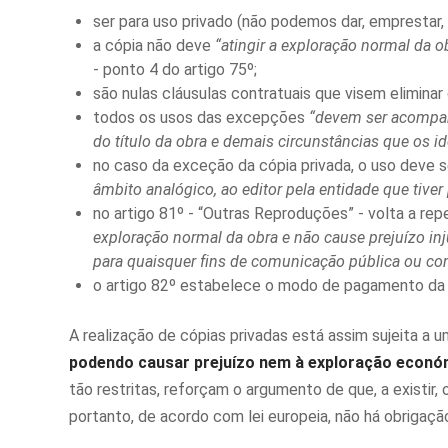
ser para uso privado (não podemos dar, emprestar, 
a cópia não deve
“atingir a exploração normal da o
- ponto 4 do artigo 75º;
são nulas cláusulas contratuais que visem eliminar
todos os usos das excepções
“devem ser acompanh
do título da obra e demais circunstâncias que os i
no caso da exceção da cópia privada, o uso deve
âmbito analógico, ao editor pela entidade que tive
no artigo 81º - “Outras Reproduções” - volta a rep
exploração normal da obra e não cause prejuízo inj
para quaisquer fins de comunicação pública ou com
o artigo 82º estabelece o modo de pagamento da 
A realização de cópias privadas está assim sujeita a 
podendo causar prejuízo nem à exploração económ
tão restritas, reforçam o argumento de que, a existir,
portanto, de acordo com lei europeia, não há obrigaç