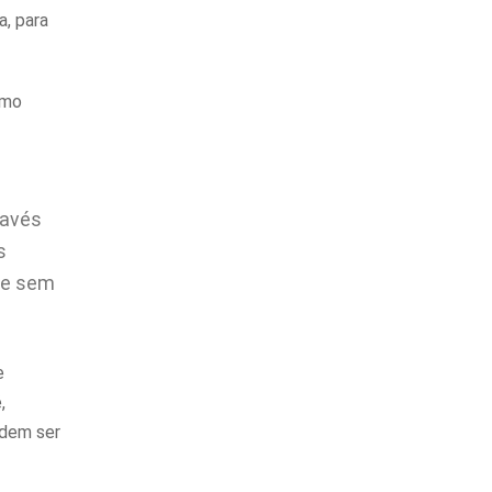
a, para
smo
ravés
s
 e sem
e
,
odem ser