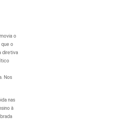
emovia o
 que o
 diretiva
ítico
a. Nos
ida nas
nsino à
obrada