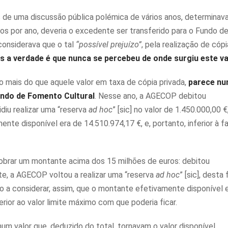
s de uma discussão pública polémica de vários anos, determinav
s por ano, deveria o excedente ser transferido para o Fundo d
 considerava que o tal
“possível prejuízo”
, pela realização de cóp
s a verdade é que nunca se percebeu de onde surgiu este va
 mais do que aquele valor em taxa de cópia privada,
parece nu
undo de Fomento Cultural
. Nesse ano, a AGECOP debitou
diu realizar uma “reserva
ad hoc
” [sic] no valor de 1.450.000,00 €
e disponível era de 14.510.974,17 €, e, portanto, inferior à f
cobrar um montante acima dos 15 milhões de euros: debitou
e, a AGECOP voltou a realizar uma “reserva
ad hoc
” [sic], desta 
o a considerar, assim, que o montante efetivamente disponível 
rior ao valor limite máximo com que poderia ficar.
um valor que, deduzido do total, tornavam o valor disponível