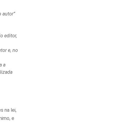
o autor”
 editor,
tor e, no
a a
lizada
s na lei,
nimo, e