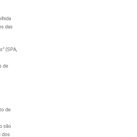
lhida
es das
s”
(SPA,
s de
to de
mo são
s dos