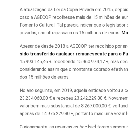
A atualização da Lei da Cópia Privada em 2015, depoi
caso a AGECOP recolhesse mais de 15 milhões de euro
Fomento Cultural. Tal parecia indicar que o legislador
privadas, não ultrapassaria os 15 milhões de euros.
Ma
Apesar de desde 2018 a AGECOP ter recolhido por ano
sido transferido qualquer remanescente para o F
15.993.145,46 €, recebendo 15.960.974,17 €, mas deci
considerando assim que o montante cobrado efetivament
dos 15 milhões de euros.
No ano seguinte, em 2019, aquela entidade voltou a 
23.234.060,00 € e recebeu 23.242.229,80 €. Novament
valor bem mais substancial de 8.267.000,00 €, voltand
apenas de 14.975.229,80 €, portanto mais uma vez infe
Curiosamente, as reservas
ad hoc
[sic] foram sempre n