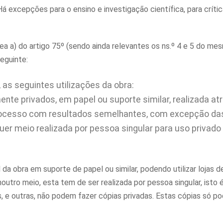
á excepções para o ensino e investigação científica, para crític
nea a) do artigo 75º (sendo ainda relevantes os ns.º 4 e 5 do me
seguinte:
, as seguintes utilizações da obra:
ente privados, em papel ou suporte similar, realizada at
 processo com resultados semelhantes, com excepção da
er meio realizada por pessoa singular para uso privado
da obra em suporte de papel ou similar, podendo utilizar lojas d
utro meio, esta tem de ser realizada por pessoa singular, isto é
s, e outras, não podem fazer cópias privadas. Estas cópias só p