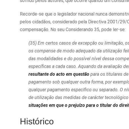
sofrido pelos autores, que ocorre quando um consumido
Recorde-se que o legislador nacional nunca demonst
pelos cidadãos, considerado pela Directiva 2001/29/CE
compensação. No seu Considerando 35, pode ler-se:
(35) Em certos casos de excepção ou limitação, o
os compense de modo adequado da utilização feit
das modalidades e do possível nível dessa compen
específicas a cada caso. Aquando da avaliação dess
resultante do acto em questão
para os titulares de
pagamento sob qualquer outra forma, por exemplo
qualquer pagamento específico ou separado. O ní
de utilização das medidas de carácter tecnológico 
situações em que o prejuízo para o titular do dir
Histórico