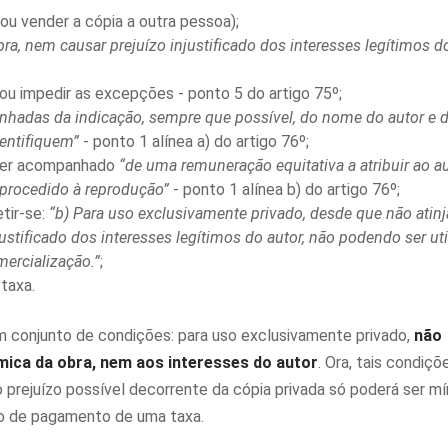
ou vender a cópia a outra pessoa);
bra, nem causar prejuízo injustificado dos interesses legítimos d
 ou impedir as excepções - ponto 5 do artigo 75º;
adas da indicação, sempre que possível, do nome do autor e do
dentifiquem”
- ponto 1 alínea a) do artigo 76º;
 ser acompanhado
“de uma remuneração equitativa a atribuir ao au
r procedido à reprodução”
- ponto 1 alínea b) do artigo 76º;
etir-se:
“b) Para uso exclusivamente privado, desde que não atinj
ustificado dos interesses legítimos do autor, não podendo ser uti
ercialização.”
;
taxa.
um conjunto de condições: para uso exclusivamente privado,
não
ica da obra, nem aos interesses do autor
. Ora, tais condiçõe
 o prejuízo possível decorrente da cópia privada só poderá ser mí
ão de pagamento de uma taxa.